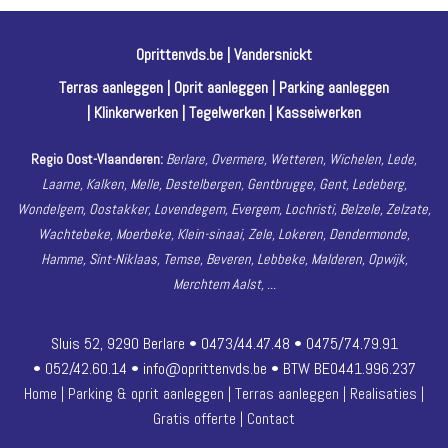
Oprittenvds.be | Vandersnickt
Terras aanleggen | Oprit aanleggen | Parking aanleggen
| Klinkerwerken | Tegelwerken | Kasseiwerken
Regio Oost-Vlaanderen:
Berlare, Overmere, Wetteren, Wichelen, Lede,
Laarne, Kalken, Melle, Destelbergen, Gentbrugge, Gent, Ledeberg,
Wondelgem, Oostakker, Lovendegem, Evergem, Lochristi, Belzele, Zelzate,
Wachtebeke, Moerbeke, Klein-sinaai, Zele, Lokeren, Dendermonde,
Hamme, Sint-Niklaas, Temse, Beveren, Lebbeke, Malderen, Opwijk,
Merchtem Aalst, ...
Sluis 52, 9290 Berlare • 0473/44.47.48 • 0475/74.79.91
• 052/42.60.14 •
info@oprittenvds.be
• BTW BE0441.996.237
Home
|
Parking & oprit aanleggen
|
Terras aanleggen
|
Realisaties
|
Gratis offerte
|
Contact