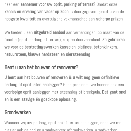
naar een
aannemer voor uw oprit, parking of terras?
Omdat onze
kennis en ervaring van vader op zoon
is doorgegeven geniet u van de
hoogste kwaliteit
en overtuigend vakmanschap aan
scherpe prijzen
!
We bieden u een
uitgebreid aanbod
aan verhardingen, op maat van de
functie (oprit, parking of terras), stijl en duurzaamheid.
Zo gebruiken
we voor de bestratingswerken kasseien, platines, betonklinkers,
natuursteen, blauwe hardsteen en siersteenslag
.
Bent u aan het bouwen of renoveren?
U bent aan het bouwen of renoveren & u wilt nog geen definitieve
parking of oprit laten aanleggen?
Geen probleem, we kunnen ook een
voorlopige oprit aanleggen
met steenslag of breekpuin.
Dat gaat snel
en is een stevige én goedkope oplossing.
Grondwerken
Wanneer wij uw parking, oprit en/of terras aanleggen, doen we met
plezier ook de nodige grondwerken: afbraakwerken, graafwerken,